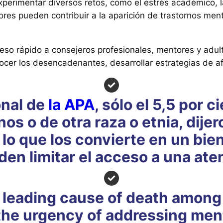
erimentar diversos retos, como el estrés académico, la
ctores pueden contribuir a la aparición de trastornos me
so rápido a consejeros profesionales, mentores y adul
onocer los desencadenantes, desarrollar estrategias de 
nal de
la APA
, sólo el 5,5 por 
os o de otra raza o etnia, dije
 lo que los convierte en un bie
den limitar el acceso a una ate
d leading cause of death among 
 the urgency of addressing ment